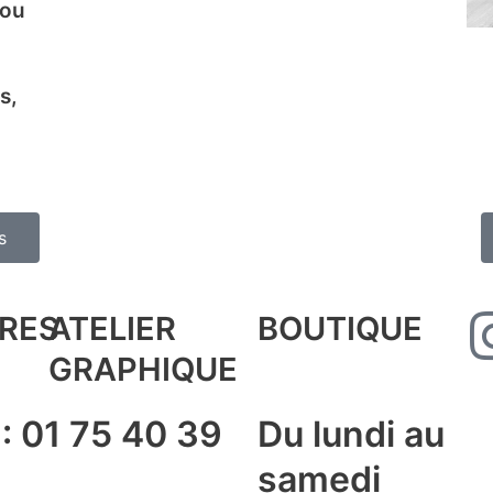
 ou
s,
s
RES
ATELIER
BOUTIQUE
GRAPHIQUE
 : 01 75 40 39
Du lundi au
samedi