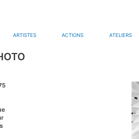
ARTISTES
ACTIONS
ATELIERS
PHOTO
 75
ue
ur
ns