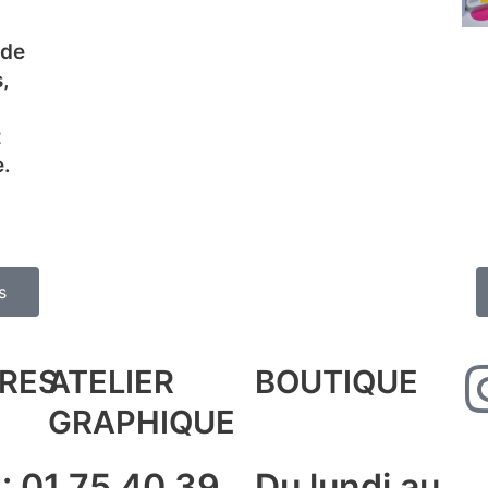
 de
,
t
e.
s
RES
ATELIER
BOUTIQUE
GRAPHIQUE
 : 01 75 40 39
Du lundi au